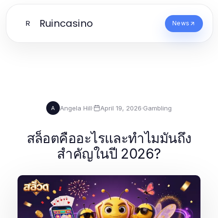
Ruincasino
R
News
Angela Hill
·
April 19, 2026
·
Gambling
A
สล็อตคืออะไรและทำไมมันถึง
สำคัญในปี 2026?