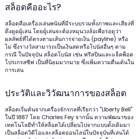
สล็อตคืออะไร?
สล็อตคือเครื่องเล่นพนันที่มีระบบรวมทั้งภาพและเสียงที่
ดึงดูดผู้เล่น โดยผู้เล่นจะต้องหมุนวงล้อเพื่อรอดูว่า
ผลลัพธ์ที่ได้ตรงตามเส้นการจ่ายเงิน (payline) หรือ
ไม่ ซึ่งรางวัลสามารถเป็นเงินสดหรือโบนัสอื่นๆ ตาม
กรณี ในปัจจุบัน สล็อตโบนัส เช่น ฟรีสปินและแจ็คพ็อต
โปรเกรสซีฟ เป็นที่นิยมมากมาย ซึ่งเพิ่มความตื่นเต้นใน
การเล่น
ประวัติและวิวัฒนาการของสล็อต
สล็อตเริ่มต้นจากเครื่องจักรกลที่เรียกว่า "Liberty Bell"
ในปี 1887 โดย Charles Fey จากนั้น ความพัฒนาของ
เทคโนโลยีทำให้สล็อตได้เปลี่ยนไปจากแบบดั้งเดิมมา
เป็นสล็อตวิดีโอและสล็อตออนไลน์ในปัจจุบันที่เล่นได้