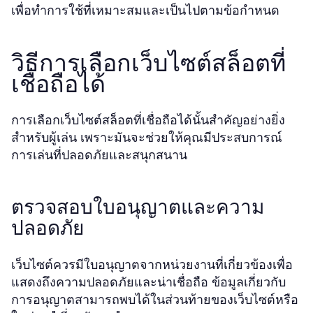
เพื่อทำการใช้ที่เหมาะสมและเป็นไปตามข้อกำหนด
วิธีการเลือกเว็บไซต์สล็อตที่
เชื่อถือได้
การเลือกเว็บไซต์สล็อตที่เชื่อถือได้นั้นสำคัญอย่างยิ่ง
สำหรับผู้เล่น เพราะมันจะช่วยให้คุณมีประสบการณ์
การเล่นที่ปลอดภัยและสนุกสนาน
ตรวจสอบใบอนุญาตและความ
ปลอดภัย
เว็บไซต์ควรมีใบอนุญาตจากหน่วยงานที่เกี่ยวข้องเพื่อ
แสดงถึงความปลอดภัยและน่าเชื่อถือ ข้อมูลเกี่ยวกับ
การอนุญาตสามารถพบได้ในส่วนท้ายของเว็บไซต์หรือ