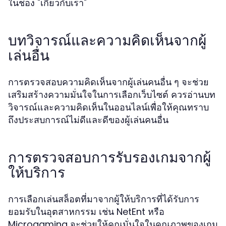
ในช่อง "เกี่ยวกับเรา"
บทวิจารณ์และความคิดเห็นจากผู้
เล่นอื่น
การตรวจสอบความคิดเห็นจากผู้เล่นคนอื่น ๆ จะช่วย
เสริมสร้างความมั่นใจในการเลือกเว็บไซต์ ควรอ่านบท
วิจารณ์และความคิดเห็นในออนไลน์เพื่อให้คุณทราบ
ถึงประสบการณ์ไม่ดีและดีของผู้เล่นคนอื่น
การตรวจสอบการรับรองเกมจากผู้
ให้บริการ
การเลือกเล่นสล็อตที่มาจากผู้ให้บริการที่ได้รับการ
ยอมรับในอุตสาหกรรม เช่น NetEnt หรือ
Microgaming จะช่วยให้คุณมั่นใจในคุณภาพของเกม