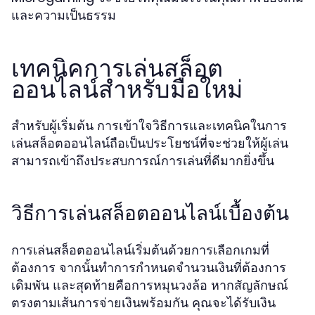
และความเป็นธรรม
เทคนิคการเล่นสล็อต
ออนไลน์สำหรับมือใหม่
สำหรับผู้เริ่มต้น การเข้าใจวิธีการและเทคนิคในการ
เล่นสล็อตออนไลน์ถือเป็นประโยชน์ที่จะช่วยให้ผู้เล่น
สามารถเข้าถึงประสบการณ์การเล่นที่ดีมากยิ่งขึ้น
วิธีการเล่นสล็อตออนไลน์เบื้องต้น
การเล่นสล็อตออนไลน์เริ่มต้นด้วยการเลือกเกมที่
ต้องการ จากนั้นทำการกำหนดจำนวนเงินที่ต้องการ
เดิมพัน และสุดท้ายคือการหมุนวงล้อ หากสัญลักษณ์
ตรงตามเส้นการจ่ายเงินพร้อมกัน คุณจะได้รับเงิน