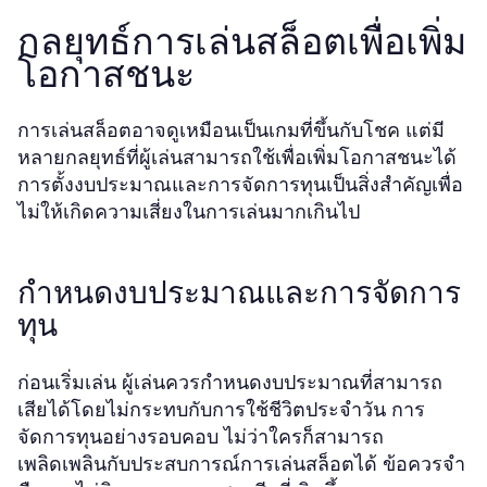
กลยุทธ์การเล่นสล็อตเพื่อเพิ่ม
โอกาสชนะ
การเล่นสล็อตอาจดูเหมือนเป็นเกมที่ขึ้นกับโชค แต่มี
หลายกลยุทธ์ที่ผู้เล่นสามารถใช้เพื่อเพิ่มโอกาสชนะได้
การตั้งงบประมาณและการจัดการทุนเป็นสิ่งสำคัญเพื่อ
ไม่ให้เกิดความเสี่ยงในการเล่นมากเกินไป
กำหนดงบประมาณและการจัดการ
ทุน
ก่อนเริ่มเล่น ผู้เล่นควรกำหนดงบประมาณที่สามารถ
เสียได้โดยไม่กระทบกับการใช้ชีวิตประจำวัน การ
จัดการทุนอย่างรอบคอบ ไม่ว่าใครก็สามารถ
เพลิดเพลินกับประสบการณ์การเล่นสล็อตได้ ข้อควรจำ