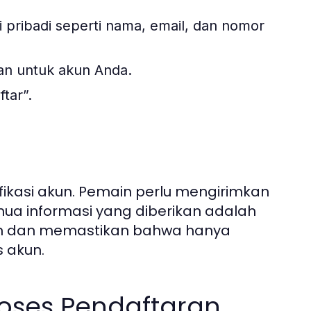
i pribadi seperti nama, email, dan nomor
an untuk akun Anda.
ftar”.
fikasi akun. Pemain perlu mengirimkan
a informasi yang diberikan adalah
an dan memastikan bahwa hanya
 akun.
oses Pendaftaran