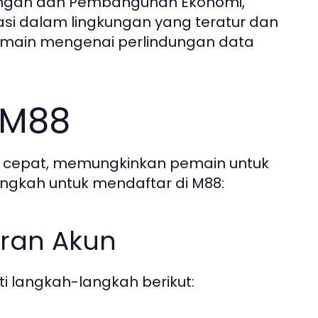
uangan dan Pembangunan Ekonomi,
rasi dalam lingkungan yang teratur dan
emain mengenai perlindungan data
 M88
n cepat, memungkinkan pemain untuk
angkah untuk mendaftar di M88:
ran Akun
ti langkah-langkah berikut: