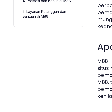
4. Promosi dan Bonus di M88
berba
pemai
5. Layanan Pelanggan dan
Bantuan di M88
mungk
kean
Apa
M88 l
situs
pemai
M88, 
pemai
kehil