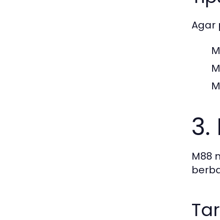
Agar 
M
M
M
3.
M88 m
berba
Ta