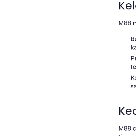
Ke
M88 m
B
k
P
t
K
s
Ke
M88 d