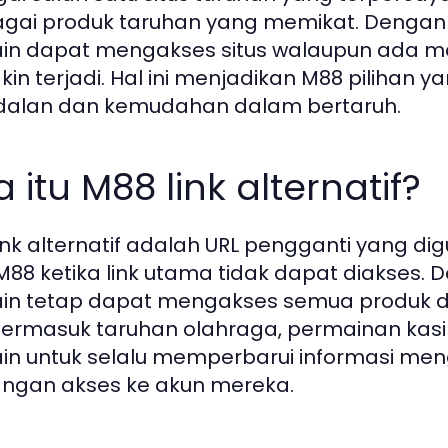
gai produk taruhan yang memikat. Dengan me
n dapat mengakses situs walaupun ada ma
in terjadi. Hal ini menjadikan M88 pilihan
dalan dan kemudahan dalam bertaruh.
 itu M88 link alternatif?
ink alternatif adalah URL pengganti yang 
 M88 ketika link utama tidak dapat diakses.
n tetap dapat mengakses semua produk da
termasuk taruhan olahraga, permainan kasin
n untuk selalu memperbarui informasi mengen
angan akses ke akun mereka.