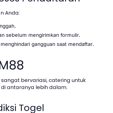
an Anda:
unggah.
n sebelum mengirimkan formulir.
 menghindari gangguan saat mendaftar.
 M88
ngat bervariasi, catering untuk
 di antaranya lebih dalam.
ksi Togel