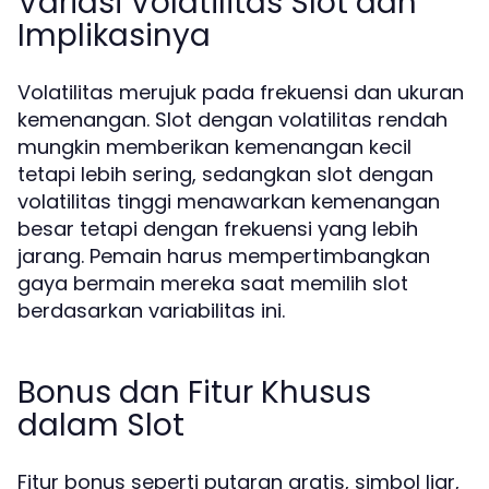
Variasi Volatilitas Slot dan
Implikasinya
Volatilitas merujuk pada frekuensi dan ukuran
kemenangan. Slot dengan volatilitas rendah
mungkin memberikan kemenangan kecil
tetapi lebih sering, sedangkan slot dengan
volatilitas tinggi menawarkan kemenangan
besar tetapi dengan frekuensi yang lebih
jarang. Pemain harus mempertimbangkan
gaya bermain mereka saat memilih slot
berdasarkan variabilitas ini.
Bonus dan Fitur Khusus
dalam Slot
Fitur bonus seperti putaran gratis, simbol liar,