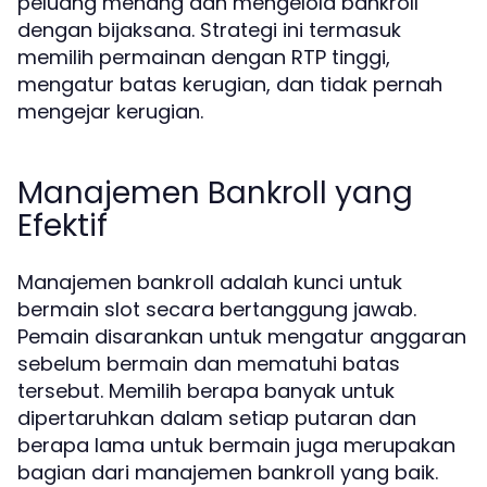
peluang menang dan mengelola bankroll
dengan bijaksana. Strategi ini termasuk
memilih permainan dengan RTP tinggi,
mengatur batas kerugian, dan tidak pernah
mengejar kerugian.
Manajemen Bankroll yang
Efektif
Manajemen bankroll adalah kunci untuk
bermain slot secara bertanggung jawab.
Pemain disarankan untuk mengatur anggaran
sebelum bermain dan mematuhi batas
tersebut. Memilih berapa banyak untuk
dipertaruhkan dalam setiap putaran dan
berapa lama untuk bermain juga merupakan
bagian dari manajemen bankroll yang baik.