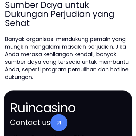
Sumber Daya untuk
Dukungan Perjudian yang
Sehat
Banyak organisasi mendukung pemain yang
mungkin mengalami masalah perjudian. Jika
Anda merasa kehilangan kendali, banyak
sumber daya yang tersedia untuk membantu
Anda, seperti program pemulihan dan hotline
dukungan.
Ruincasino
Contact us