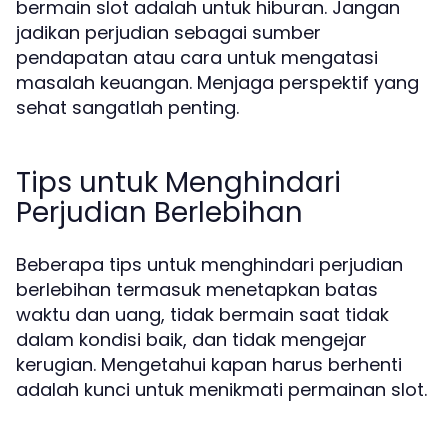
bermain slot adalah untuk hiburan. Jangan
jadikan perjudian sebagai sumber
pendapatan atau cara untuk mengatasi
masalah keuangan. Menjaga perspektif yang
sehat sangatlah penting.
Tips untuk Menghindari
Perjudian Berlebihan
Beberapa tips untuk menghindari perjudian
berlebihan termasuk menetapkan batas
waktu dan uang, tidak bermain saat tidak
dalam kondisi baik, dan tidak mengejar
kerugian. Mengetahui kapan harus berhenti
adalah kunci untuk menikmati permainan slot.