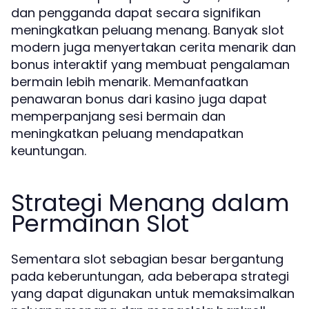
dan pengganda dapat secara signifikan
meningkatkan peluang menang. Banyak slot
modern juga menyertakan cerita menarik dan
bonus interaktif yang membuat pengalaman
bermain lebih menarik. Memanfaatkan
penawaran bonus dari kasino juga dapat
memperpanjang sesi bermain dan
meningkatkan peluang mendapatkan
keuntungan.
Strategi Menang dalam
Permainan Slot
Sementara slot sebagian besar bergantung
pada keberuntungan, ada beberapa strategi
yang dapat digunakan untuk memaksimalkan