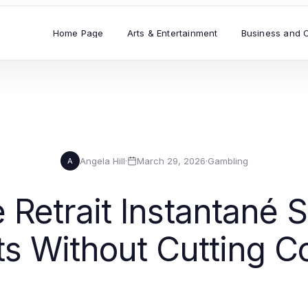
Home Page
Arts & Entertainment
Business and 
Angela Hill
·
March 29, 2026
·
Gambling
A
 Retrait Instantané S
ts Without Cutting C