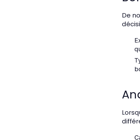
De no
décisi
E
q
T
b
An
Lorsq
diffé
C