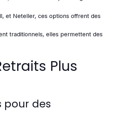
l, et Neteller, ces options offrent des
t traditionnels, elles permettent des
etraits Plus
s pour des