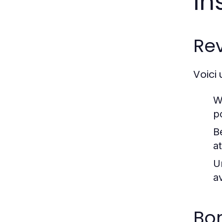
In
Rev
Voici
W
p
Be
a
U
a
Bon