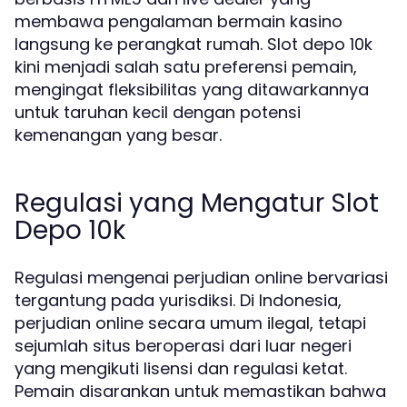
membawa pengalaman bermain kasino
langsung ke perangkat rumah. Slot depo 10k
kini menjadi salah satu preferensi pemain,
mengingat fleksibilitas yang ditawarkannya
untuk taruhan kecil dengan potensi
kemenangan yang besar.
Regulasi yang Mengatur Slot
Depo 10k
Regulasi mengenai perjudian online bervariasi
tergantung pada yurisdiksi. Di Indonesia,
perjudian online secara umum ilegal, tetapi
sejumlah situs beroperasi dari luar negeri
yang mengikuti lisensi dan regulasi ketat.
Pemain disarankan untuk memastikan bahwa