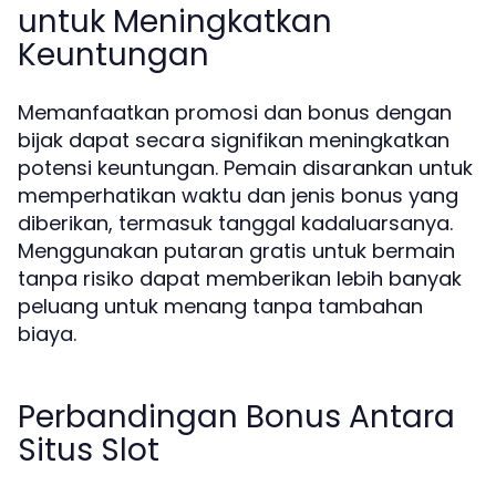
untuk Meningkatkan
Keuntungan
Memanfaatkan promosi dan bonus dengan
bijak dapat secara signifikan meningkatkan
potensi keuntungan. Pemain disarankan untuk
memperhatikan waktu dan jenis bonus yang
diberikan, termasuk tanggal kadaluarsanya.
Menggunakan putaran gratis untuk bermain
tanpa risiko dapat memberikan lebih banyak
peluang untuk menang tanpa tambahan
biaya.
Perbandingan Bonus Antara
Situs Slot