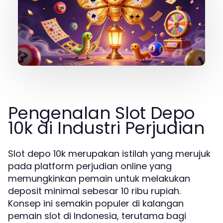
Pengenalan Slot Depo
10k di Industri Perjudian
Slot depo 10k merupakan istilah yang merujuk
pada platform perjudian online yang
memungkinkan pemain untuk melakukan
deposit minimal sebesar 10 ribu rupiah.
Konsep ini semakin populer di kalangan
pemain slot di Indonesia, terutama bagi