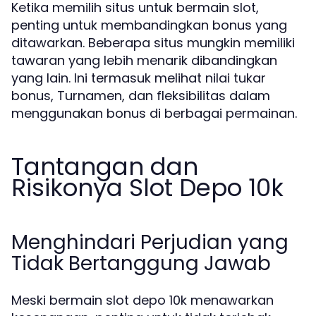
Ketika memilih situs untuk bermain slot,
penting untuk membandingkan bonus yang
ditawarkan. Beberapa situs mungkin memiliki
tawaran yang lebih menarik dibandingkan
yang lain. Ini termasuk melihat nilai tukar
bonus, Turnamen, dan fleksibilitas dalam
menggunakan bonus di berbagai permainan.
Tantangan dan
Risikonya Slot Depo 10k
Menghindari Perjudian yang
Tidak Bertanggung Jawab
Meski bermain slot depo 10k menawarkan