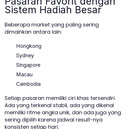
Pasaran Favorit dengan
Sistem Hadiah Besar
Beberapa market yang paling sering
dimainkan antara lain:
Hongkong
Sydney
Singapore
Macau
Cambodia
Setiap pasaran memiliki ciri khas tersendiri.
Ada yang terkenal stabil, ada yang dikenal
memiliki ritme angka unik, dan ada juga yang
sering dipilih karena jadwal result-nya
konsisten setiap hari.