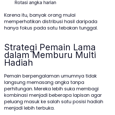
Rotasi angka harian
Karena itu, banyak orang mulai
memperhatikan distribusi hasil daripada
hanya fokus pada satu tebakan tunggal.
Strategi Pemain Lama
dalam Memburu Multi
Hadiah
Pemain berpengalaman umumnya tidak
langsung memasang angka tanpa
perhitungan. Mereka lebih suka membagi
kombinasi menjadi beberapa lapisan agar
peluang masuk ke salah satu posisi hadiah
menjadi lebih terbuka.