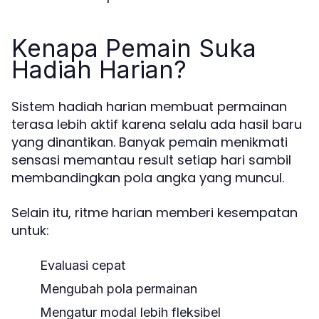
Kenapa Pemain Suka
Hadiah Harian?
Sistem hadiah harian membuat permainan
terasa lebih aktif karena selalu ada hasil baru
yang dinantikan. Banyak pemain menikmati
sensasi memantau result setiap hari sambil
membandingkan pola angka yang muncul.
Selain itu, ritme harian memberi kesempatan
untuk:
Evaluasi cepat
Mengubah pola permainan
Mengatur modal lebih fleksibel