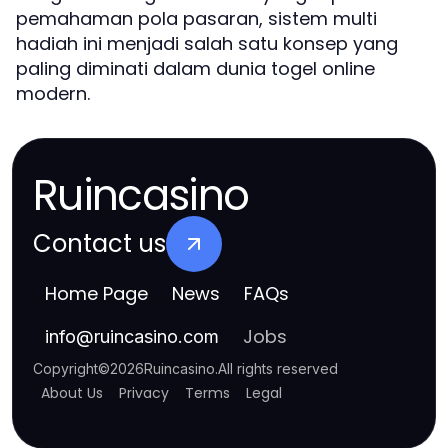
pemahaman pola pasaran, sistem multi
hadiah ini menjadi salah satu konsep yang
paling diminati dalam dunia togel online
modern.
Ruincasino
Contact us
Home Page
News
FAQs
Jobs
info
@
ruincasino.com
Copyright
©
2026
Ruincasino
.
All rights reserved
About Us
Privacy
Terms
Legal