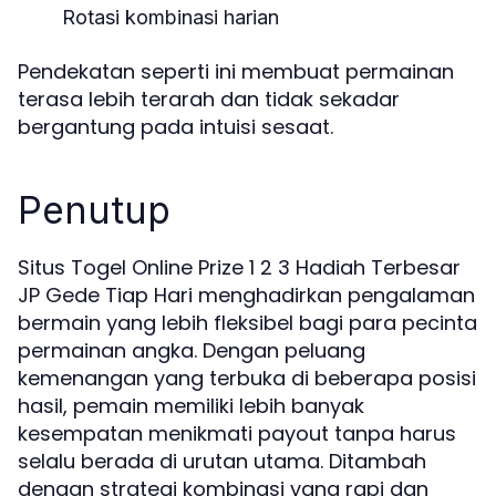
Rotasi kombinasi harian
Pendekatan seperti ini membuat permainan
terasa lebih terarah dan tidak sekadar
bergantung pada intuisi sesaat.
Penutup
Situs Togel Online Prize 1 2 3 Hadiah Terbesar
JP Gede Tiap Hari menghadirkan pengalaman
bermain yang lebih fleksibel bagi para pecinta
permainan angka. Dengan peluang
kemenangan yang terbuka di beberapa posisi
hasil, pemain memiliki lebih banyak
kesempatan menikmati payout tanpa harus
selalu berada di urutan utama. Ditambah
dengan strategi kombinasi yang rapi dan