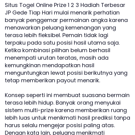
Situs Togel Online Prize 1 2 3 Hadiah Terbesar
JP Gede Tiap Hari mulai menarik perhatian
banyak penggemar permainan angka karena
menawarkan peluang kemenangan yang
terasa lebih fleksibel. Pemain tidak lagi
terpaku pada satu posisi hasil utama saja.
Ketika kombinasi pilihan belum berhasil
menempati urutan teratas, masih ada
kemungkinan mendapatkan hasil
menguntungkan lewat posisi berikutnya yang
tetap memberikan payout menarik.
Konsep seperti ini membuat suasana bermain
terasa lebih hidup. Banyak orang menyukai
sistem multi-prize karena memberikan ruang
lebih luas untuk menikmati hasil prediksi tanpa
harus selalu mengejar posisi paling atas.
Dengan kata lain, peluang menikmati