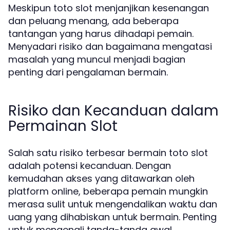
Meskipun toto slot menjanjikan kesenangan
dan peluang menang, ada beberapa
tantangan yang harus dihadapi pemain.
Menyadari risiko dan bagaimana mengatasi
masalah yang muncul menjadi bagian
penting dari pengalaman bermain.
Risiko dan Kecanduan dalam
Permainan Slot
Salah satu risiko terbesar bermain toto slot
adalah potensi kecanduan. Dengan
kemudahan akses yang ditawarkan oleh
platform online, beberapa pemain mungkin
merasa sulit untuk mengendalikan waktu dan
uang yang dihabiskan untuk bermain. Penting
untuk mengenali tanda-tanda awal