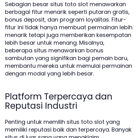
Sebagian besar situs toto slot menawarkan
berbagai fitur menarik seperti putaran gratis,
bonus deposit, dan program loyalitas. Fitur-
fitur ini tidak hanya membuat permainan lebih
menarik tetapi juga memberikan kesempatan
lebih besar untuk menang. Misalnya,
beberapa situs menawarkan bonus
sambutan yang signifikan bagi pemain baru,
membantu mereka untuk memulai permainan
dengan modal yang lebih besar.
Platform Terpercaya dan
Reputasi Industri
Penting untuk memilih situs toto slot yang
memiliki reputasi baik dan terpercaya. Banyak
situs di luar sana yang mengklaim