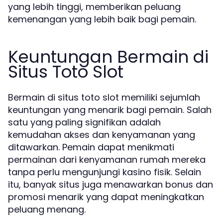
yang lebih tinggi, memberikan peluang
kemenangan yang lebih baik bagi pemain.
Keuntungan Bermain di
Situs Toto Slot
Bermain di situs toto slot memiliki sejumlah
keuntungan yang menarik bagi pemain. Salah
satu yang paling signifikan adalah
kemudahan akses dan kenyamanan yang
ditawarkan. Pemain dapat menikmati
permainan dari kenyamanan rumah mereka
tanpa perlu mengunjungi kasino fisik. Selain
itu, banyak situs juga menawarkan bonus dan
promosi menarik yang dapat meningkatkan
peluang menang.