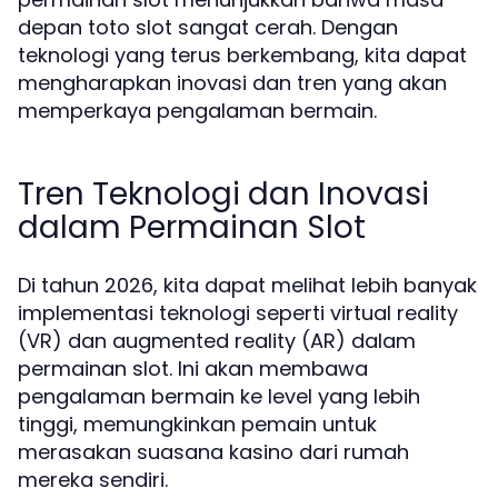
depan toto slot sangat cerah. Dengan
teknologi yang terus berkembang, kita dapat
mengharapkan inovasi dan tren yang akan
memperkaya pengalaman bermain.
Tren Teknologi dan Inovasi
dalam Permainan Slot
Di tahun 2026, kita dapat melihat lebih banyak
implementasi teknologi seperti virtual reality
(VR) dan augmented reality (AR) dalam
permainan slot. Ini akan membawa
pengalaman bermain ke level yang lebih
tinggi, memungkinkan pemain untuk
merasakan suasana kasino dari rumah
mereka sendiri.