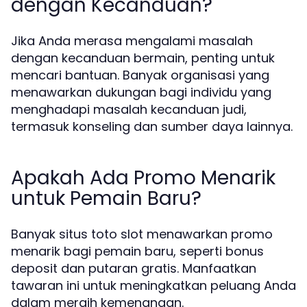
dengan Kecanduan?
Jika Anda merasa mengalami masalah
dengan kecanduan bermain, penting untuk
mencari bantuan. Banyak organisasi yang
menawarkan dukungan bagi individu yang
menghadapi masalah kecanduan judi,
termasuk konseling dan sumber daya lainnya.
Apakah Ada Promo Menarik
untuk Pemain Baru?
Banyak situs toto slot menawarkan promo
menarik bagi pemain baru, seperti bonus
deposit dan putaran gratis. Manfaatkan
tawaran ini untuk meningkatkan peluang Anda
dalam meraih kemenangan.