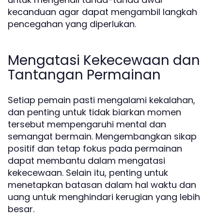
kecanduan agar dapat mengambil langkah
pencegahan yang diperlukan.
Mengatasi Kekecewaan dan
Tantangan Permainan
Setiap pemain pasti mengalami kekalahan,
dan penting untuk tidak biarkan momen
tersebut mempengaruhi mental dan
semangat bermain. Mengembangkan sikap
positif dan tetap fokus pada permainan
dapat membantu dalam mengatasi
kekecewaan. Selain itu, penting untuk
menetapkan batasan dalam hal waktu dan
uang untuk menghindari kerugian yang lebih
besar.