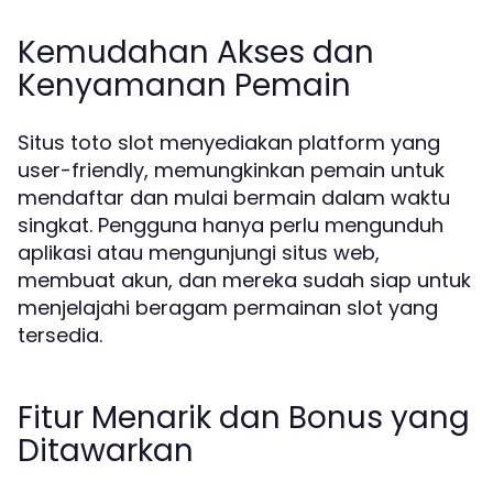
Kemudahan Akses dan
Kenyamanan Pemain
Situs toto slot menyediakan platform yang
user-friendly, memungkinkan pemain untuk
mendaftar dan mulai bermain dalam waktu
singkat. Pengguna hanya perlu mengunduh
aplikasi atau mengunjungi situs web,
membuat akun, dan mereka sudah siap untuk
menjelajahi beragam permainan slot yang
tersedia.
Fitur Menarik dan Bonus yang
Ditawarkan