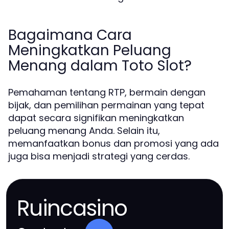
Bagaimana Cara
Meningkatkan Peluang
Menang dalam Toto Slot?
Pemahaman tentang RTP, bermain dengan
bijak, dan pemilihan permainan yang tepat
dapat secara signifikan meningkatkan
peluang menang Anda. Selain itu,
memanfaatkan bonus dan promosi yang ada
juga bisa menjadi strategi yang cerdas.
Ruincasino