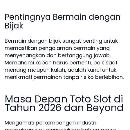
Pentingnya Bermain dengan
Bijak
Bermain dengan bijak sangat penting untuk
memastikan pengalaman bermain yang
menyenangkan dan bertanggung jawab.
Memahami kapan harus berhenti, baik saat
menang maupun kalah, adalah kunci untuk
menikmati permainan tanpa risiko berlebihan.
Masa Depan Toto Slot di
Tahun 2026 dan Beyond
Mengamati perkembangan industri
permainan slot menunjukkan bahwa masa