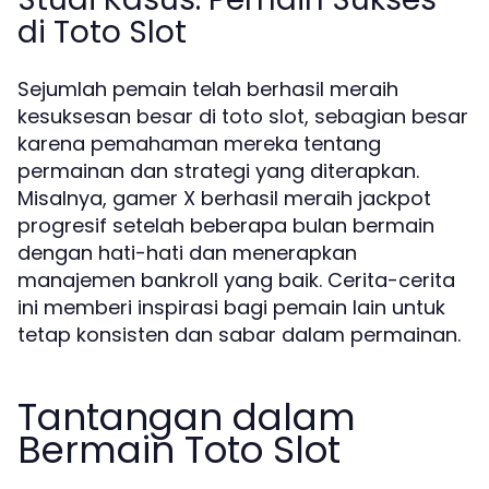
di Toto Slot
Sejumlah pemain telah berhasil meraih
kesuksesan besar di toto slot, sebagian besar
karena pemahaman mereka tentang
permainan dan strategi yang diterapkan.
Misalnya, gamer X berhasil meraih jackpot
progresif setelah beberapa bulan bermain
dengan hati-hati dan menerapkan
manajemen bankroll yang baik. Cerita-cerita
ini memberi inspirasi bagi pemain lain untuk
tetap konsisten dan sabar dalam permainan.
Tantangan dalam
Bermain Toto Slot