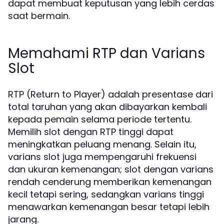
dapat membuat keputusan yang lebih cerdas
saat bermain.
Memahami RTP dan Varians
Slot
RTP (Return to Player) adalah presentase dari
total taruhan yang akan dibayarkan kembali
kepada pemain selama periode tertentu.
Memilih slot dengan RTP tinggi dapat
meningkatkan peluang menang. Selain itu,
varians slot juga mempengaruhi frekuensi
dan ukuran kemenangan; slot dengan varians
rendah cenderung memberikan kemenangan
kecil tetapi sering, sedangkan varians tinggi
menawarkan kemenangan besar tetapi lebih
jarang.