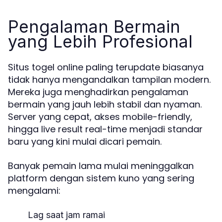
Pengalaman Bermain
yang Lebih Profesional
Situs togel online paling terupdate biasanya
tidak hanya mengandalkan tampilan modern.
Mereka juga menghadirkan pengalaman
bermain yang jauh lebih stabil dan nyaman.
Server yang cepat, akses mobile-friendly,
hingga live result real-time menjadi standar
baru yang kini mulai dicari pemain.
Banyak pemain lama mulai meninggalkan
platform dengan sistem kuno yang sering
mengalami:
Lag saat jam ramai