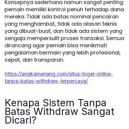
Konsepnya sederhana namun sangat penting:
pemain memiliki kontrol penuh terhadap dana
mereka. Tidak ada batas nominal pencairan
yang menghambat, tidak ada alasan teknis
yang dibuat-buat, dan tidak ada sistem yang
sengaja mempersulit proses transaksi. Semua
dirancang agar pemain bisa menikmati
pengalaman bermain yang lebih profesional,
cepat, dan transparan.
https://angkamenang.com/situs-togel-online-
tanpa-batas-withdraw-terpercaya/
Kenapa Sistem Tanpa
Batas Withdraw Sangat
Dicari?