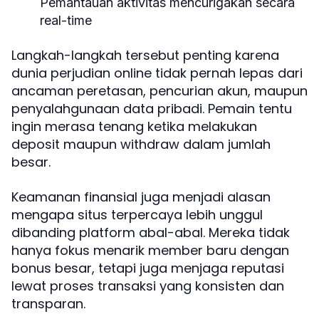
Pemantauan aktivitas mencurigakan secara
real-time
Langkah-langkah tersebut penting karena
dunia perjudian online tidak pernah lepas dari
ancaman peretasan, pencurian akun, maupun
penyalahgunaan data pribadi. Pemain tentu
ingin merasa tenang ketika melakukan
deposit maupun withdraw dalam jumlah
besar.
Keamanan finansial juga menjadi alasan
mengapa situs terpercaya lebih unggul
dibanding platform abal-abal. Mereka tidak
hanya fokus menarik member baru dengan
bonus besar, tetapi juga menjaga reputasi
lewat proses transaksi yang konsisten dan
transparan.