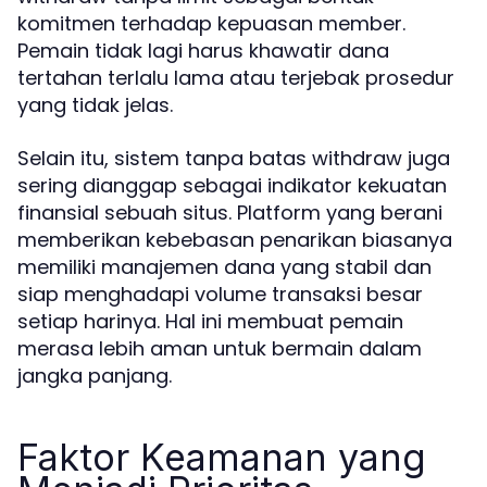
komitmen terhadap kepuasan member.
Pemain tidak lagi harus khawatir dana
tertahan terlalu lama atau terjebak prosedur
yang tidak jelas.
Selain itu, sistem tanpa batas withdraw juga
sering dianggap sebagai indikator kekuatan
finansial sebuah situs. Platform yang berani
memberikan kebebasan penarikan biasanya
memiliki manajemen dana yang stabil dan
siap menghadapi volume transaksi besar
setiap harinya. Hal ini membuat pemain
merasa lebih aman untuk bermain dalam
jangka panjang.
Faktor Keamanan yang